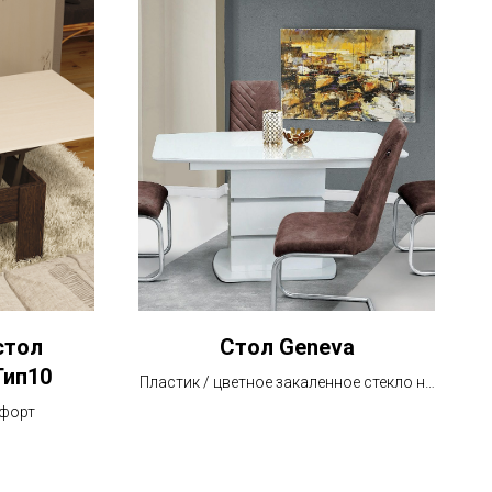
стол
Стол Geneva
Тип10
Пластик / цветное закаленное стекло на
металлокаркасе
лфорт