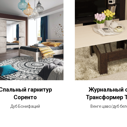
Спальный гарнитур
Журнальный 
Соренто
Трансформер 
Дуб Бонифаций
Венге цаво/дуб бе