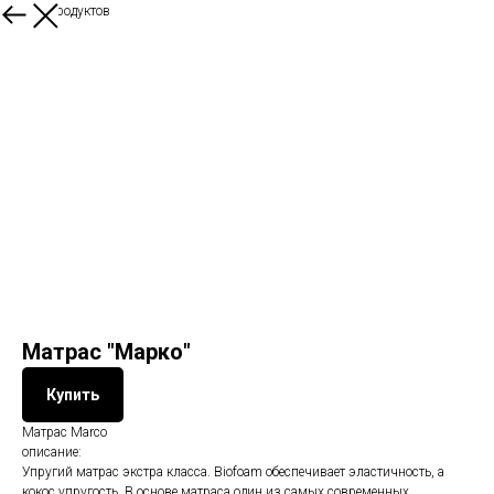
Больше продуктов
Матрас "Марко"
Купить
Матрас Marco
описание:
Упругий матрас экстра класса. Biofoam обеспечивает эластичность, а
кокос упругость. В основе матраса один из самых современных