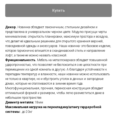
Купить
Декор.
Новинка обладают лаконичным, стильным дизайном и
представлена в универсальном черном цвете. Модулю присущи черты
минимализма: открытость планировки, максимум простора и воздуха,
что делает её идеальным решением для открытого хранения верхней,
повседневной одежды и аксессуаров. Наша новинка- это базовое изделие,
которое гармонично впишется в скандинавский стиль и направление
лофт, а также ее можно назвать классикой.
Функциональность.
Мебель на металлокаркасе обладает повышенной
ударопрочностью, что позволяет не беспокоиться о ее целостности при
перемещении из одной комнаты в другую. А благодаря устойчивости к
перепадам температур и влажности, наши новинки можно использовать
не только в квартире, но и обустроить уголок в дачных и загородные
домах, которые не отапливаются в зимнее время года.
Многофункциональная, прочная, переносная конструкция обладает
оптимальной формой и размером, чтобы
легко разместиться даже в
небольшом пространстве.
Диаметр металла:
18мм
Максимальная нагрузка на перекладину/штангу гардеробной
системы:
до 20кг