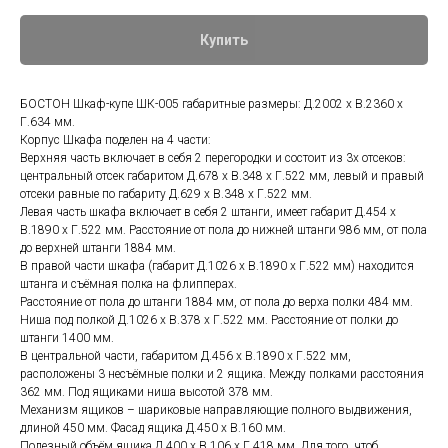
Купить
БОСТОН Шкаф-купе ШК-005 габаритные размеры: Д.2002 х В.2360 х
Г.634 мм.
Корпус Шкафа поделен на 4 части:
Верхняя часть включает в себя 2 перегородки и состоит из 3х отсеков:
центральный отсек габаритом Д.678 х В.348 х Г.522 мм, левый и правый
отсеки равные по габариту Д.629 х В.348 х Г.522 мм.
Левая часть шкафа включает в себя 2 штанги, имеет габарит Д.454 х
В.1890 х Г.522 мм. Расстояние от пола до нижней штанги 986 мм, от пола
до верхней штанги 1884 мм.
В правой части шкафа (габарит Д.1026 х В.1890 х Г.522 мм) находится
штанга и съёмная полка на флипперах.
Расстояние от пола до штанги 1884 мм, от пола до верха полки 484 мм.
Ниша под полкой Д.1026 х В.378 х Г.522 мм. Расстояние от полки до
штанги 1400 мм.
В центральной части, габаритом Д.456 х В.1890 х Г.522 мм,
расположены 3 несъёмные полки и 2 ящика. Между полками расстояния
362 мм. Под ящиками ниша высотой 378 мм.
Механизм ящиков – шариковые направляющие полного выдвижения,
длиной 450 мм. Фасад ящика Д.450 х В.160 мм.
Полезный объём ящика Д.400 х В.106 х Г.418 мм. Для того, чтоб