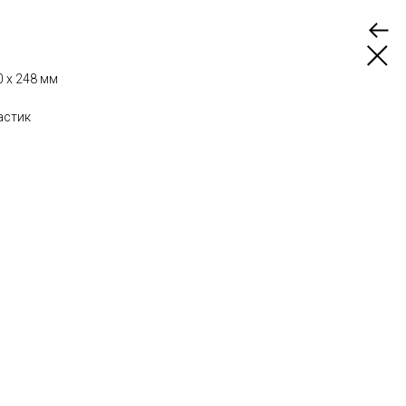
0 x 248 мм
астик