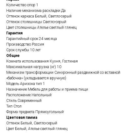
Количество опор 1
Наличие механизма раскладки Да
Оттенок каркаса Белый, Светло-серый
Оттенок столешницы Светло-серый
Цвет столешницы Ателье светлый глянец
Гарантия
Гарантийный срок 24 месяца
Производство Россия
Срок службы 10 лет
Общие
Комната использования Кухня, Гостиная
Максимальная нагрузка (кг) 10
Механизм трансформации Синхронный раздвижной со вставкой
«бабочка» (укладывается вручную)
Модель Аризона тип 1
Назначение Мебель для работы и приема пищи
Расположение Напольный
Стиль Современный
Тип Стол
Форма предмета Прямоугольный
Цветовая гамма
Оттенок Белый, Светло-серый
Цвет Белый, Ателье светлый глянец