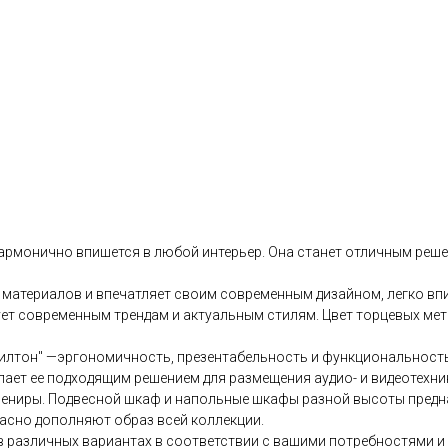
армонично впишется в любой интерьер. Она станет отличным решен
 материалов и впечатляет своим современным дизайном, легко в
ет современным трендам и актуальным стилям. Цвет торцевых мет
лтон" —эргономичность, презентабельность и функциональность,
лает ее подходящим решением для размещения аудио- и видеотехни
ениры. Подвесной шкаф и напольные шкафы разной высоты предназ
асно дополняют образ всей коллекции.
 различных вариантах в соответствии с вашими потребностями и 