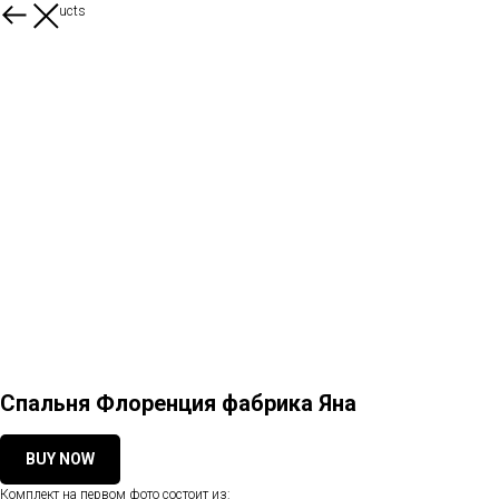
More products
Спальня Флоренция фабрика Яна
BUY NOW
Комплект на первом фото состоит из: