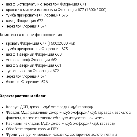
шкаф 3-створчатый с зеркалом Флоренция 671
кровать с мягким изголовьем Флоренция 677 (1600х2000)
тумба прикроватная Флоренция 675
комод Флоренция 672
зеркало Флоренция 674
Комплект на втором фото состоит из:
кровать Флоренция 677 (1600х2000 мм)
тумба прикроватная Флоренция 675
шкаф 1-дверный Флоренция 660
угловой шкаф Флоренция 662
шкаф 2-дверный Флоренция 661
туалетный стол Флоренция 673
зеркало Флоренция 674
банкетка Флоренция 676
Характеристики мебели:
Корпус: ДСП, декор – «дуб оксфорд» / «дуб гарвард»
Фасады: МДФ рамочные, декор – «дуб оксфорд» / «дуб гарвард», зеркало с
фацетом, мягкое изголовье обтянуто искусственной кожей
Карнизы, накладки: МДФ, декор – «дуб оксфорд» / «дуб гарвард»
Обработка торцов: кромка ПВХ
Фурнитура: ручки металлические под состаренное золото, петли и